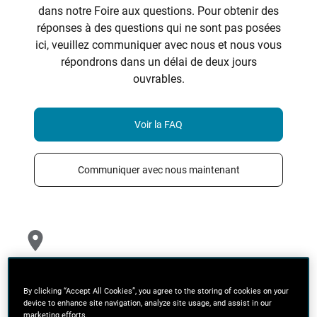
dans notre Foire aux questions. Pour obtenir des
réponses à des questions qui ne sont pas posées
ici, veuillez communiquer avec nous et nous vous
répondrons dans un délai de deux jours
ouvrables.
Voir la FAQ
Communiquer avec nous maintenant
ServiceNet de BLACK+DECKER
By clicking “Accept All Cookies”, you agree to the storing of cookies on your
Notre portail en ligne vous permet d’expédier des outils
device to enhance site navigation, analyze site usage, and assist in our
marketing efforts.