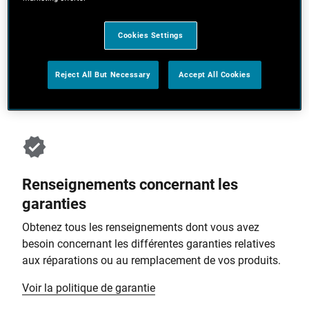
au centre de service du manufacturier le plus proche
pour leur réparation, ou commander facilement des
pièces de rechange. Consultez, imprimez et envoyez
Cookies Settings
par courriel des schémas ou des manuels d’utilisation.
Reject All But Necessary
Accept All Cookies
Service et soutien
Renseignements concernant les
garanties
Obtenez tous les renseignements dont vous avez
besoin concernant les différentes garanties relatives
aux réparations ou au remplacement de vos produits.
Voir la politique de garantie