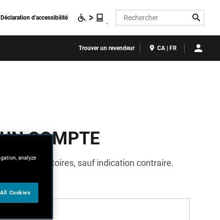
Search
Déclaration d'accessibilité
Trouver un revendeur
CA | FR
 UN COMPTE
igation, analyze
 sont obligatoires, sauf indication contraire.
All Cookies