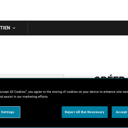
Skip to main content
TIEN
CRÉER
Accept All Cookies”, you agree to the storing of cookies on your device to enhance site nav
Tous les champs
nd assist in our marketing efforts.
Prénom
 Settings
Reject All But Necessary
Accept 