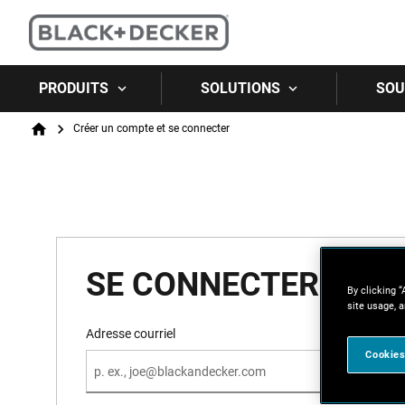
PRODUITS
SOLUTIONS
SOU
Breadcrumb
Créer un compte et se connecter
Home
SE CONNECTER
By clicking “
site usage, a
Adresse courriel
Cookies