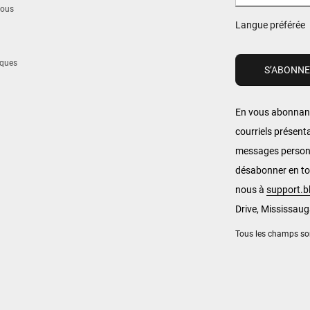
nous
Langue préférée
iques
En vous abonnant
courriels présent
messages personn
désabonner en to
nous à
support.
Drive, Mississaug
Tous les champs sont