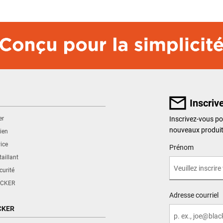
Inscriv
er
Inscrivez-vous po
nouveaux produ
ien
ice
User Details
Prénom
aillant
curité
CKER
Adresse courriel
CKER