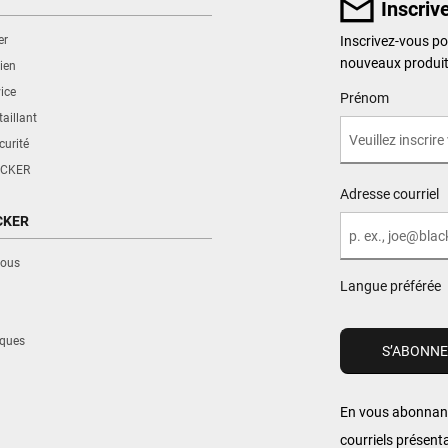
Inscriv
er
Inscrivez-vous po
nouveaux produ
ien
ice
User Details
Prénom
aillant
curité
CKER
Adresse courriel
CKER
nous
Langue préférée
iques
En vous abonnant
courriels présent