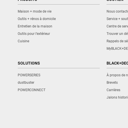
ABBOTSFORD, BC V2S 7M9
Maison + mode de vie
Nous contact
604-859-9023
Outils + rénos à domicile
Service + sout
Obtenir l’itinéraire
Entretien de la maison
Centre de serv
Outils pour l’extérieur
Trouver un dét
Cuisine
Rappels de sé
AC POWER TOOL CLINIC
MyBLACK+DE
UNIT 105-19835 56 AVE
SOLUTIONS
BLACK+DE
LANGLEY, BC V3A 3Y1
604-530-3550
POWERSERIES
À propos de 
dustbuster
Brevets
Obtenir l’itinéraire
POWERCONNECT
Carrières
Jalons histor
AC PUMP & MOTOR INC
4830-78 ST UNIT 10
RED DEER, AB T4P 2B3