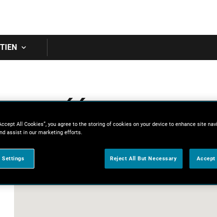
Skip to main content
TIEN
res agréés
Accept All Cookies”, you agree to the storing of cookies on your device to enhance site nav
nd assist in our marketing efforts.
 Settings
Reject All But Necessary
Accept 