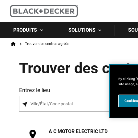
PRODUITS
SOLUTIONS
SOU
Breadcrumb
Trouver des centres agréés
Home
Trouver des cent
By clicking “
site usage, a
Entrez le lieu
Cookies
A C MOTOR ELECTRIC LTD