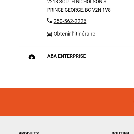
2218 SOUTH NICHOLSON ST
PRINCE GEORGE, BC V2N 1V8
250-562-2226
Obtenir l’itinéraire
ABA ENTERPRISE
12-745 DELEVOPMENT DR
KINGSTON, ON K7M 4W6
613-547-8777
Obtenir l’itinéraire
ABBOTSFORD TOOL CENTRE
33723 KING ROAD
PRODUITS
SOUTIEN