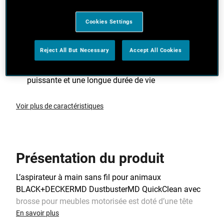
Tête motorisée avec dents en caoutchouc aidant à
déloger les poils d’animaux
Cookies Settings
2X plus de puissance d’aspiration par rapport à
notre aspirateur à main le plus populaire
Reject All But Necessary
Accept All Cookies
Technologie au lithium pour une aspiration
puissante et une longue durée de vie
Voir plus de caractéristiques
Présentation du produit
L’aspirateur à main sans fil pour animaux
BLACK+DECKERMD DustbusterMD QuickClean avec
brosse pour meubles motorisée est doté d’une tête
motorisée permettant d’aspirer les poils d’animaux
En savoir plus