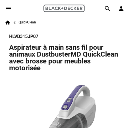
Skip to main content
Breadcrumb
Search
QuickClean
Home
HLVB315JP07
Aspirateur à main sans fil pour
animaux DustbusterMD QuickClean
avec brosse pour meubles
motorisée