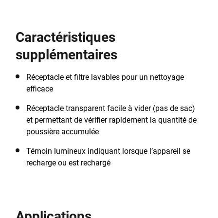
sans qu’ils restent pris dans la brosse. La technologie
au lithium lui confère une aspiration puissante pour
ramasser des dégâts encore plus importants, comme
Caractéristiques
la nourriture et la litière.
supplémentaires
Réceptacle et filtre lavables pour un nettoyage
efficace
Réceptacle transparent facile à vider (pas de sac)
et permettant de vérifier rapidement la quantité de
poussière accumulée
Témoin lumineux indiquant lorsque l’appareil se
recharge ou est rechargé
Applications