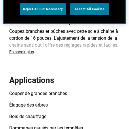
Reject All But Necessary
Accept All Cookies
Présentation du produit
Coupez branches et bûches avec cette scie à chaîne à
cordon de 16 pouces. L’ajustement de la tension de la
chaîne sans outil offre des réglages rapides et faciles.
Un guide et chaîne à faible effet de rebond de
En savoir plus
16 pouces permettent des coupes rapides et en
douceur.
Applications
Couper de grandes branches
Élagage des arbres
Bois de chauffage
Dommages causés par les tempêtes