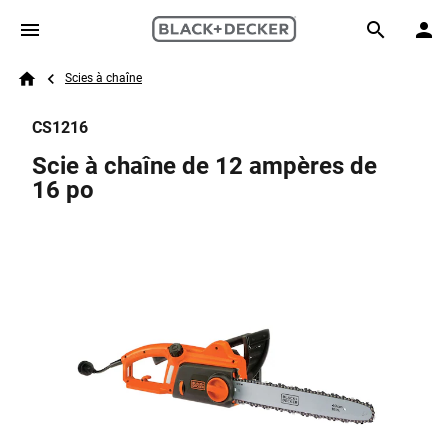
Skip to main content
Breadcrumb
Search
Scies à chaîne
Home
CS1216
Scie à chaîne de 12 ampères de
16 po